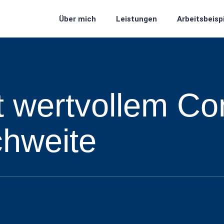
Über mich
Leistungen
Arbeitsbeisp
t wertvollem Co
chweite