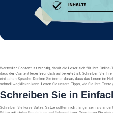
Wertvoller Content ist wichtig, damit die Leser sich für Ihre Online-
dass der Content leserfreundlich aufbereitet ist. Schreiben Sie Ihre 
einfachen Sprache. Denken Sie immer daran, dass das Lesen im Netz
schnell wegklicken kann. Lesen Sie unsere Tipps, wie Sie Ihre Texte 
Schreiben Sie in Einfa
Schreiben Sie kurze Sätze. Sätze sollten nicht länger sein als ander
Sätze mit vielen Einschüben und Nebensätzen. Orientieren Sie sich