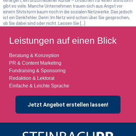
verärgert, ein unzufriedener Kunde – Ursachen für einen Shitstorm
gibt es viele. Manche Unternehmen trauen sich aus Angst vor
einem Shitstorm kaum noch in die sozialen Netzwerke. Das jedoch
ist ein Denkfehler. Denn: Im Netz wird schon über Sie gesprochen,
ob Sie dabei sind oder nicht. Lassen Sie […]
Leistungen auf einen Blick
Beratung & Konzeption
PR & Content Marketing
Fundraising & Sponsoring
Redaktion & Lektorat
Einfache & Leichte Sprache
Jetzt Angebot erstellen lassen!