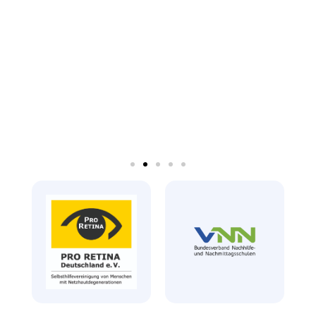
r
VNN