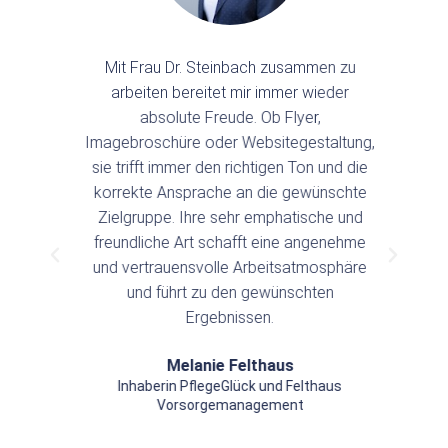
Mit Frau Dr. Steinbach zusammen zu
arbeiten bereitet mir immer wieder
e
d
absolute Freude. Ob Flyer,
r
 Dr.
Imagebroschüre oder Websitegestaltung,
si
.
sie trifft immer den richtigen Ton und die
–
korrekte Ansprache an die gewünschte
der
Zielgruppe. Ihre sehr emphatische und
freundliche Art schafft eine angenehme
ng
und vertrauensvolle Arbeitsatmosphäre
n
und führt zu den gewünschten
Ergebnissen.
sie
Melanie Felthaus
 und
Inhaberin PflegeGlück und Felthaus
ber
Vorsorgemanagement
 zu
e