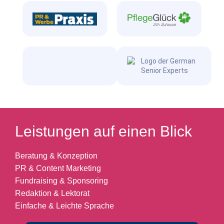
Leistungen auf einen Blick
Beratung & Konzeption
PR & Content Marketing
Fundraising & Sponsoring
Redaktion & Lektorat
Einfache & Leichte Sprache