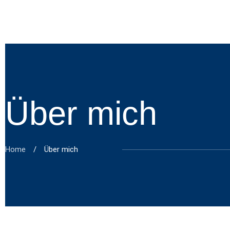
Über mich
Home
/
Über mich