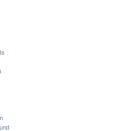
ls
i
in
 und